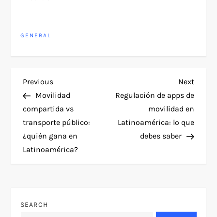
GENERAL
P
Previous
Next
Previous
Next
Post
Post
Movilidad
Regulación de apps de
o
compartida vs
movilidad en
transporte público:
Latinoamérica: lo que
s
¿quién gana en
debes saber
t
Latinoamérica?
n
a
SEARCH