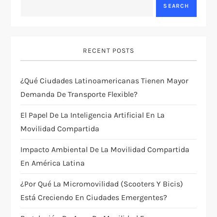
v
SEARCH
i
g
RECENT POSTS
a
¿Qué Ciudades Latinoamericanas Tienen Mayor
t
Demanda De Transporte Flexible?
i
El Papel De La Inteligencia Artificial En La
Movilidad Compartida
o
Impacto Ambiental De La Movilidad Compartida
n
En América Latina
¿Por Qué La Micromovilidad (scooters Y Bicis)
Está Creciendo En Ciudades Emergentes?