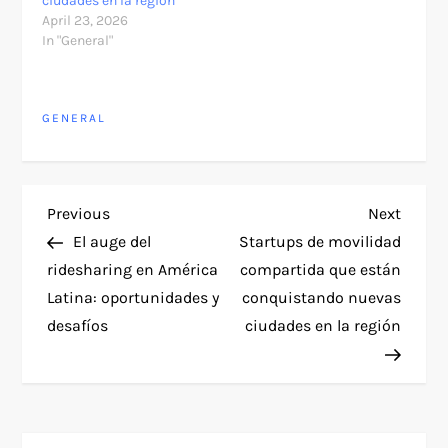
ciudades en la región
April 23, 2026
In "General"
GENERAL
P
Previous
Next
Previous
Next
Post
Post
El auge del
Startups de movilidad
o
ridesharing en América
compartida que están
Latina: oportunidades y
conquistando nuevas
s
desafíos
ciudades en la región
t
n