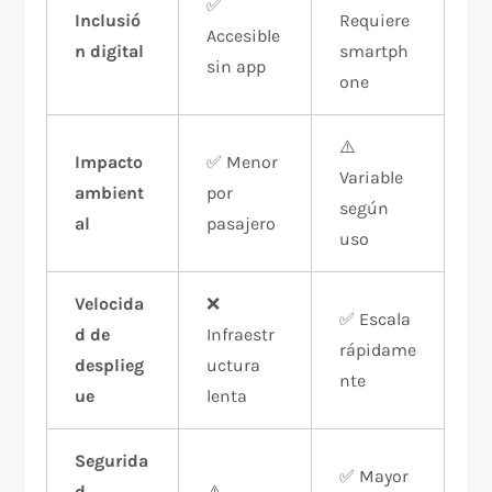
✅
Inclusió
Requiere
Accesible
n digital
smartph
sin app
one
⚠️
Impacto
✅ Menor
Variable
ambient
por
según
al
pasajero
uso
Velocida
❌
✅ Escala
d de
Infraestr
rápidame
desplieg
uctura
nte
ue
lenta
Segurida
✅ Mayor
d
⚠️