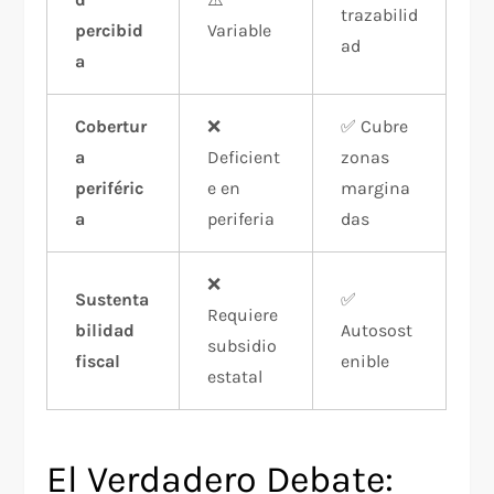
trazabilid
percibid
Variable
ad
a
Cobertur
❌
✅ Cubre
a
Deficient
zonas
periféric
e en
margina
a
periferia
das
❌
Sustenta
✅
Requiere
bilidad
Autosost
subsidio
fiscal
enible
estatal
El Verdadero Debate: