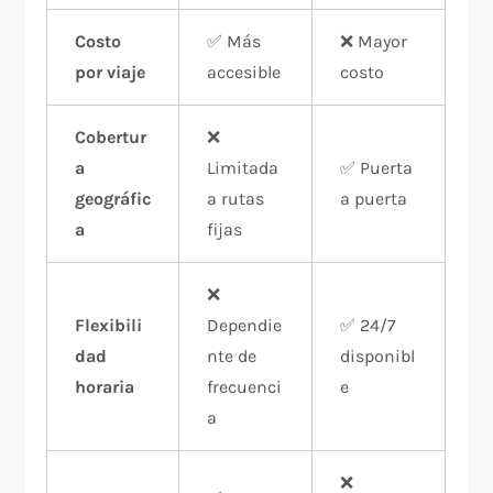
Costo
✅ Más
❌ Mayor
por viaje
accesible
costo
Cobertur
❌
a
Limitada
✅ Puerta
geográfic
a rutas
a puerta
a
fijas
❌
Flexibili
Dependie
✅ 24/7
dad
nte de
disponibl
horaria
frecuenci
e
a
❌