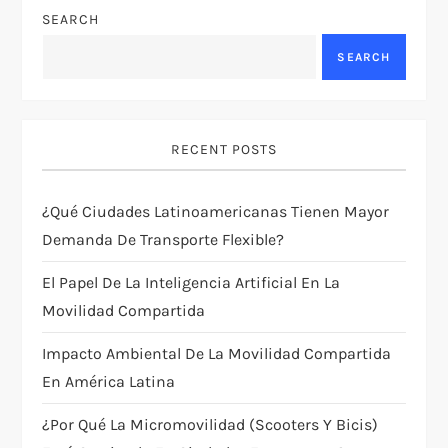
a
SEARCH
v
SEARCH
i
g
RECENT POSTS
a
¿Qué Ciudades Latinoamericanas Tienen Mayor
t
Demanda De Transporte Flexible?
i
El Papel De La Inteligencia Artificial En La
Movilidad Compartida
o
Impacto Ambiental De La Movilidad Compartida
n
En América Latina
¿Por Qué La Micromovilidad (scooters Y Bicis)