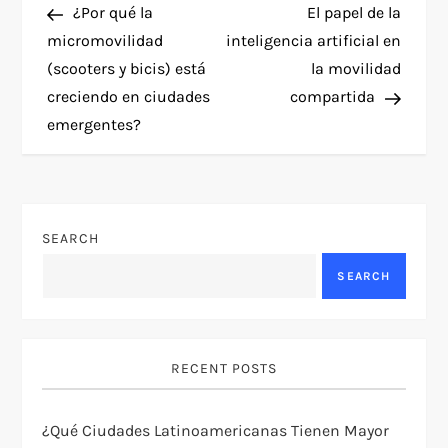
Post
Post
¿Por qué la
El papel de la
o
micromovilidad
inteligencia artificial en
(scooters y bicis) está
la movilidad
s
creciendo en ciudades
compartida
t
emergentes?
n
a
SEARCH
v
SEARCH
i
g
RECENT POSTS
a
¿Qué Ciudades Latinoamericanas Tienen Mayor