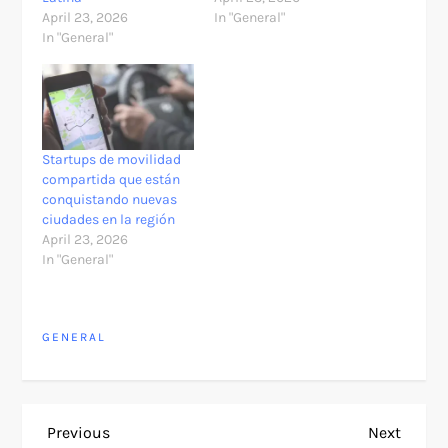
April 23, 2026
In "General"
In "General"
Startups de movilidad
compartida que están
conquistando nuevas
ciudades en la región
April 23, 2026
In "General"
GENERAL
P
Previous
Next
Previous
Next