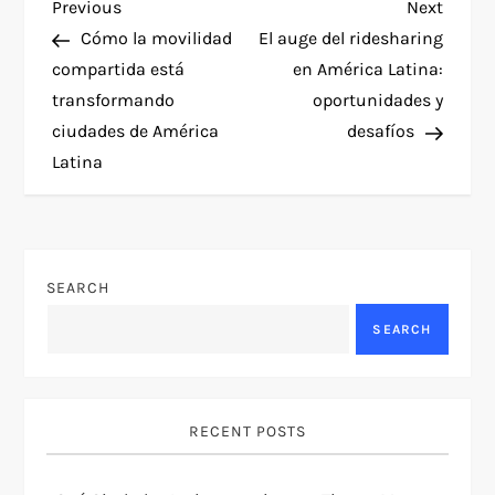
P
Previous
Next
Previous
Next
Post
Post
Cómo la movilidad
El auge del ridesharing
o
compartida está
en América Latina:
transformando
oportunidades y
s
ciudades de América
desafíos
t
Latina
n
a
SEARCH
v
SEARCH
i
g
RECENT POSTS
a